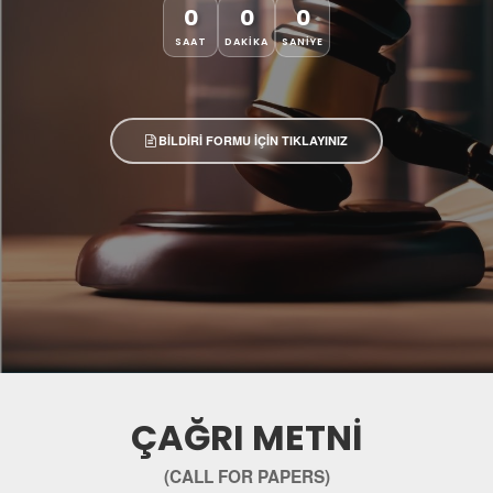
0
0
0
SAAT
DAKİKA
SANİYE
BİLDİRİ FORMU İÇİN TIKLAYINIZ
ÇAĞRI METNİ
(CALL FOR PAPERS)