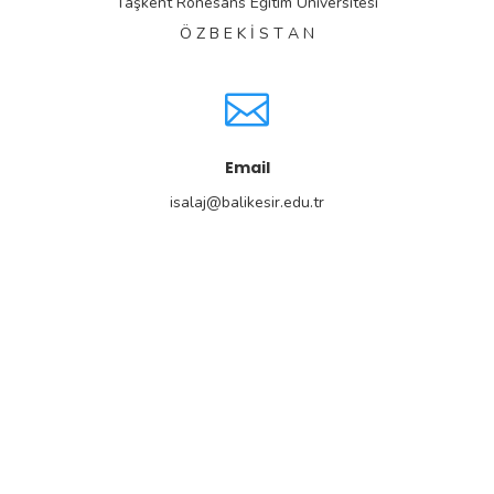
Taşkent Rönesans Eğitim Üniversitesi
Ö Z B E K İ S T A N
Email
isalaj@balikesir.edu.tr