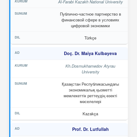
Al-Farabi Kazakh National University
Публично-частное партнерство в
финансовой сфере в условиях
цифровой экономики
Türkçe
Doç. Dr. Maiya Kulbayeva
Kh.Dosmukhamedov Atyrau
University
Қазақстан Республикасындағы
экономикалық қызметті
мемлекеттік реттеудің өзекті
мәселелері
Kazakça
Prof. Dr. Lutfullah